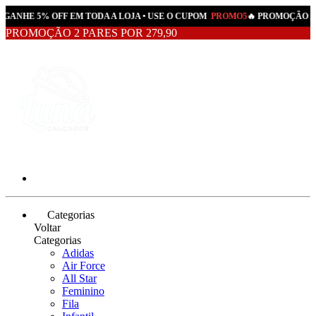
 GANHE 5% OFF EM TODA A LOJA • USE O CUPOM
PROMO5
🔥 PROMOÇÃO AT
PROMOÇÃO 2 PARES POR 279,90
Categorias
Voltar
Categorias
Adidas
Air Force
All Star
Feminino
Fila