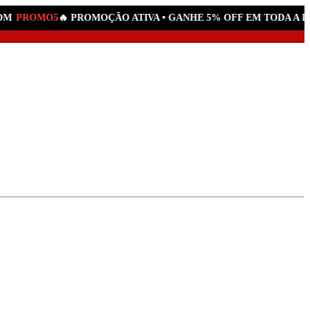
M
PROMO5
🔥 PROMOÇÃO ATIVA • GANHE 5% OFF EM TODA A LO