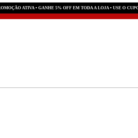
OMOÇÃO ATIVA • GANHE 5% OFF EM TODA A LOJA • USE O CUPO