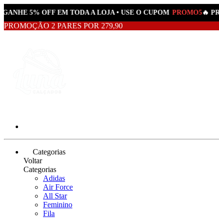
GANHE 5% OFF EM TODA A LOJA • USE O CUPOM
PROMO5
🔥 PR
PROMOÇÃO 2 PARES POR 279,90
Categorias
Voltar
Categorias
Adidas
Air Force
All Star
Feminino
Fila