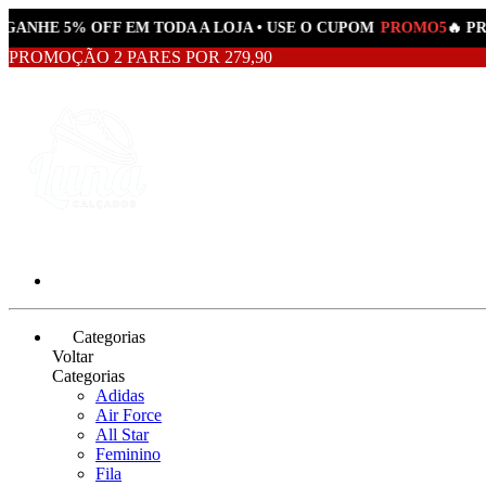
GANHE 5% OFF EM TODA A LOJA • USE O CUPOM
PROMO5
🔥 PR
PROMOÇÃO 2 PARES POR 279,90
Categorias
Voltar
Categorias
Adidas
Air Force
All Star
Feminino
Fila