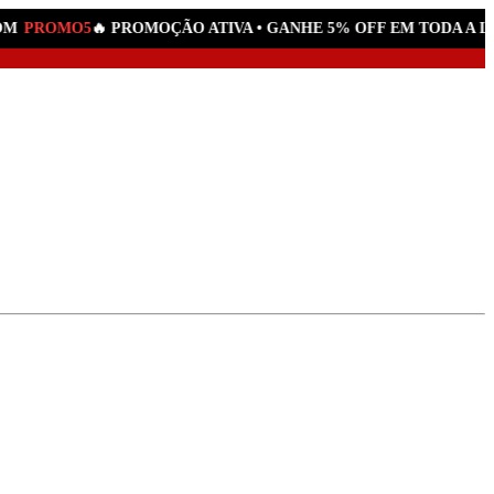
M
PROMO5
🔥 PROMOÇÃO ATIVA • GANHE 5% OFF EM TODA A LOJ