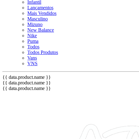
Infantil
Lançamentos
Mais Vendidos
Masculino
Mizuno
New Balance
Nike
Puma
Todos
Todos Produtos
Vans
VNS
{{ data.product.name }}
{{ data.product.name }}
{{ data.product.name }}