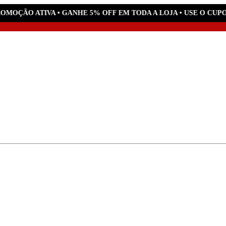
OMOÇÃO ATIVA • GANHE 5% OFF EM TODA A LOJA • USE O CUPO