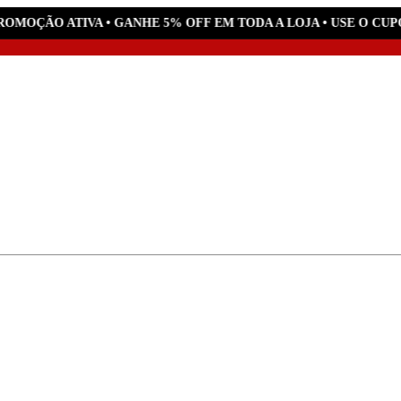
OMOÇÃO ATIVA • GANHE 5% OFF EM TODA A LOJA • USE O CUPO