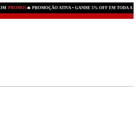
M
PROMO5
🔥 PROMOÇÃO ATIVA • GANHE 5% OFF EM TODA A LO