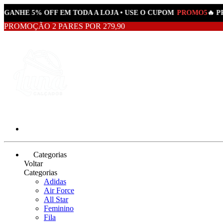
GANHE 5% OFF EM TODA A LOJA • USE O CUPOM
PROMO5
🔥 PR
PROMOÇÃO 2 PARES POR 279,90
Categorias
Voltar
Categorias
Adidas
Air Force
All Star
Feminino
Fila