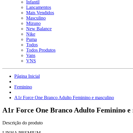
Infantil
Lançamentos
Mais Vendidos
Masculino
Mizuno
New Balance
Nike
Puma
Todos
Todos Produtos
Vans
VNS
Página Inicial
Feminino
A1r Force One Branco Adulto Feminino e masculino
A1r Force One Branco Adulto Feminino e
Descrição do produto
LINHA PREMIUM