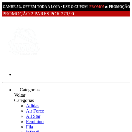
• GANHE 5% OFF EM TODA A LOJA • USE O CUPOM
PROMO5
🔥 PROMOÇÃO AT
PROMOÇÃO 2 PARES POR 279,90
Categorias
Voltar
Categorias
Adidas
Air Force
All Star
Feminino
Fila