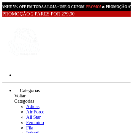
GANHE 5% OFF EM TODA A LOJA • USE O CUPOM
PROMO5
🔥 PROMOÇÃO ATI
PROMOÇÃO 2 PARES POR 279,90
Categorias
Voltar
Categorias
Adidas
Air Force
All Star
Feminino
Fila