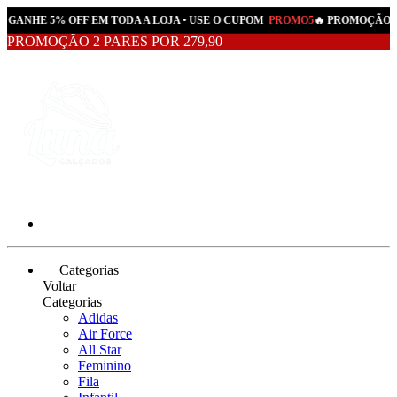
• GANHE 5% OFF EM TODA A LOJA • USE O CUPOM
PROMO5
🔥 PROMOÇÃO AT
PROMOÇÃO 2 PARES POR 279,90
Categorias
Voltar
Categorias
Adidas
Air Force
All Star
Feminino
Fila