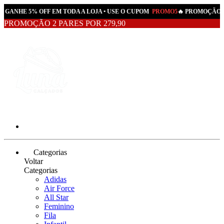
• GANHE 5% OFF EM TODA A LOJA • USE O CUPOM
PROMO5
🔥 PROMOÇÃO A
PROMOÇÃO 2 PARES POR 279,90
Categorias
Voltar
Categorias
Adidas
Air Force
All Star
Feminino
Fila