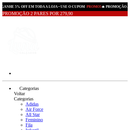
 GANHE 5% OFF EM TODA A LOJA • USE O CUPOM
PROMO5
🔥 PROMOÇÃO AT
PROMOÇÃO 2 PARES POR 279,90
Categorias
Voltar
Categorias
Adidas
Air Force
All Star
Feminino
Fila